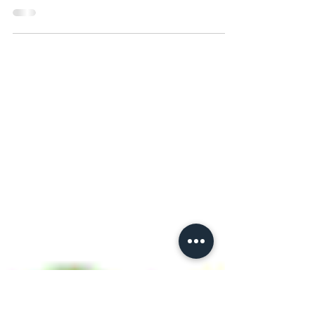
La Maison Carles & La Maison
Vimond Retrouvez très
prochainement notre article sur
l'une des dernières maison
artisanale et indépendante...