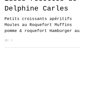
Roquefort Les
idées recettes de
Delphine Carles
Petits croissants apéritifs
Moules au Roquefort Muffins
pomme & roquefort Hamburger au
Roquefort Wrap Poivrons-Roquette
&...