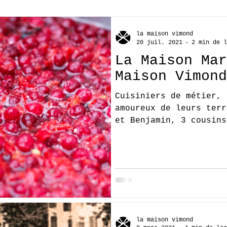
la maison vimond
20 juil. 2021
2 min de l
La Maison Mar
Maison Vimond
Cuisiniers de métier, 
amoureux de leurs terr
et Benjamin, 3 cousins
la maison vimond