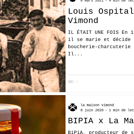
8 mars 2021
4 min de lec
Louis Ospital
Vimond
IL ÉTAIT UNE FOIS En 1
il se marie et décide 
boucherie-charcuterie 
Il...
la maison vimond
8 juin 2020
1 min de lec
BIPIA x La Ma
BiPiA, producteur de s