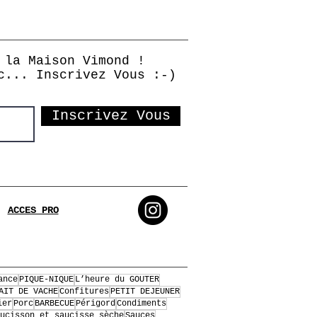
 la Maison Vimond !
c... Inscrivez Vous :-)
Inscrivez Vous
ACCES PRO
ance
PIQUE-NIQUE
L’heure du GOUTER
AIT DE VACHE
Confitures
PETIT DEJEUNER
ier
Porc
BARBECUE
Périgord
Condiments
ucisson et saucisse sèche
Sauces