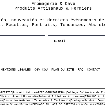
Fromagerie & Cave
Produits Artisanaux & Fermiers
tés, nouveautés et derniers évènements de
z. Recettes, Portraits, Tendances, Abc et
MENTIONS LEGALES
CGV-CGU
PLAN DU SITE
FAQ
CONTACT
APERITIF
Produit Nature
APERO-DINATOIRE
Bio
Collège Culinaire de Fr
CH
circuitcourt
Normandie
Pâtés & Rillettes Artisanaux
FROMAGE AU L
ue
Biscuiterie
Gateaux
Tapenades & Tartinable
Bretagne
Produit Ferm
imoine Vivant
Ardèche
FROMAGE AU LAIT DE BREBIS
Larzac
Causses
IGP
Sa