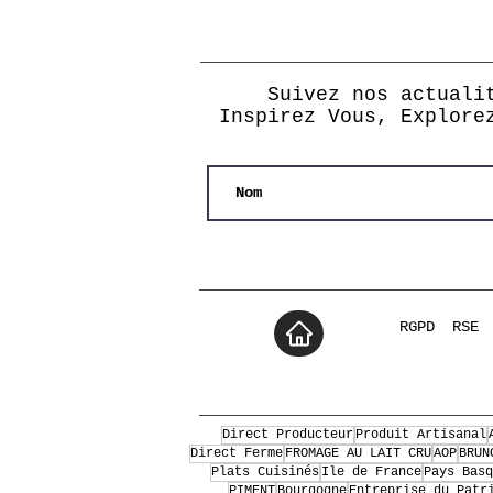
Suivez nos actuali
Inspirez Vous, Explore
RGPD
RSE
Direct Producteur
Produit Artisanal
Direct Ferme
FROMAGE AU LAIT CRU
AOP
BRUN
Plats Cuisinés
Ile de France
Pays Basq
PIMENT
Bourgogne
Entreprise du Patr