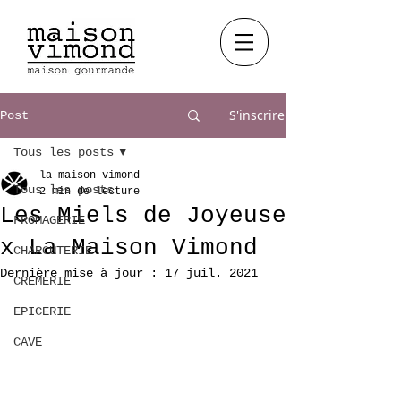
S'inscrire
Post
Tous les posts
la maison vimond
Tous les posts
2 min de lecture
Les Miels de Joyeuse
FROMAGERIE
x La Maison Vimond
CHARCUTERIE
Dernière mise à jour :
17 juil. 2021
CREMERIE
EPICERIE
CAVE