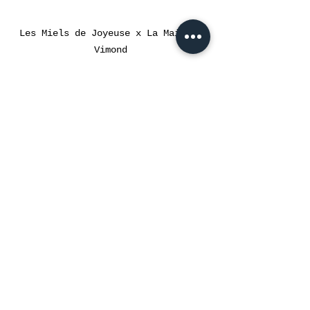
Les Miels de Joyeuse x La Maison 
Vimond
Les Miels de Joyeuse x La 
Maison Vimond
Direct Producteur
L’heure du GOUTER
BRUNCH
PETIT DEJEUNER
Ardèche
Miels
EPICERIE
Voir tout
Posts récents